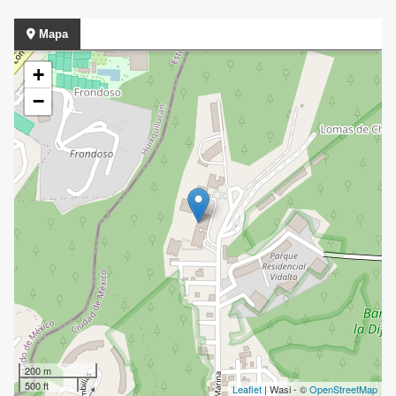
Mapa
+
−
200 m
500 ft
Leaflet
| Wasi - ©
OpenStreetMap