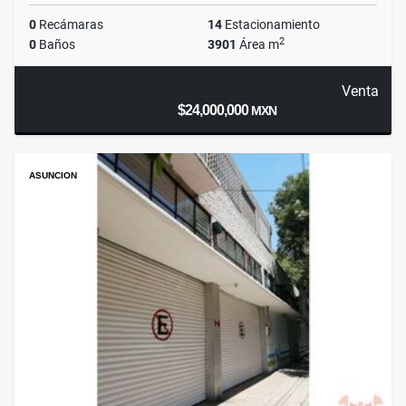
0
Recámaras
14
Estacionamiento
2
0
Baños
3901
Área m
Venta
$24,000,000
MXN
ASUNCION