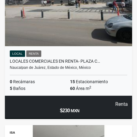
LOCAL
RENTA
LOCALES COMERCIALES EN RENTA- PLAZA C…
Naucalpan de Juárez, Estado de México, México
0
Recámaras
15
Estacionamiento
2
5
Baños
60
Área m
Renta
$230
MXN
ISA