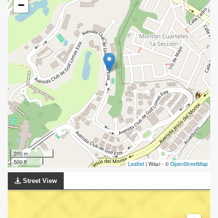
−
200 m
500 ft
Leaflet
| Wasi - ©
OpenStreetMap
Street View