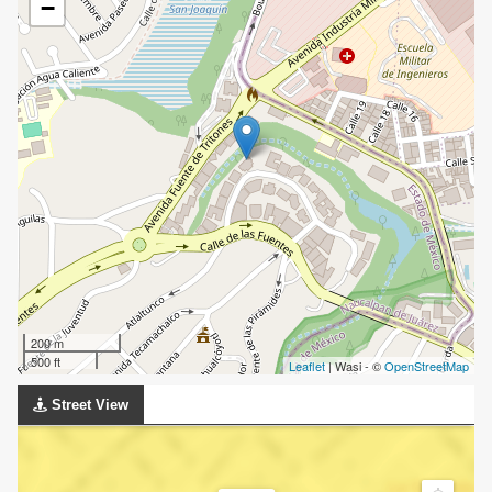
−
200 m
500 ft
Leaflet
| Wasi - ©
OpenStreetMap
Street View