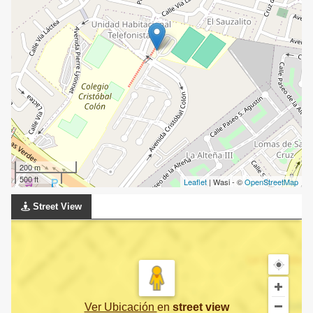
200 m
500 ft
Leaflet
| Wasi - ©
OpenStreetMap
Street View
Ver Ubicación
en
street view