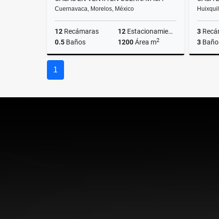
Cuernavaca, Morelos, México
Huixqui
12
Recámaras
12
Estacionamiento
3
Recá
2
0.5
Baños
1200
Área m
3
Baño
Venta
1
$25,000,000