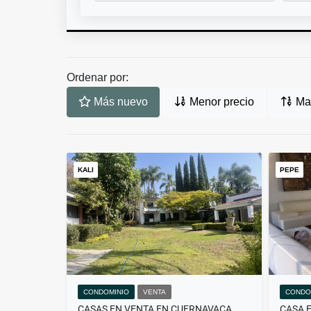
Ordenar por:
Más nuevo
Menor precio
May
KALI
PEPE
CONDOMINIO
VENTA
CONDO
CASAS EN VENTA EN CUERNAVACA