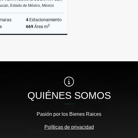
lucan, Estado de México, México
maras
4
Estacionamiento
2
s
669
Área m
Venta
$29,900,000
QUIÉNES SOMOS
Pasión por los Bienes Raices
Políticas de privacidad