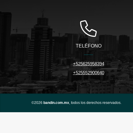
TELÉFONO
+525625958394
+525552900640
©2026
bandin.com.mx
, todos los derechos reservados.