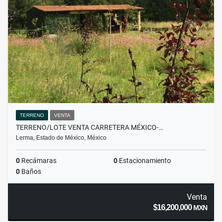
TERRENO
VENTA
TERRENO/LOTE VENTA CARRETERA MÉXICO-…
Lerma, Estado de México, México
0
Recámaras
0
Estacionamiento
0
Baños
Venta
$16,200,000
MXN