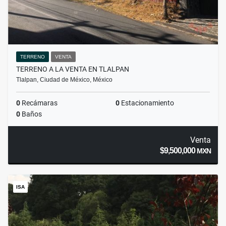
TERRENO
VENTA
TERRENO A LA VENTA EN TLALPAN
Tlalpan, Ciudad de México, México
0
Recámaras
0
Estacionamiento
0
Baños
Venta
$9,500,000
MXN
ISA