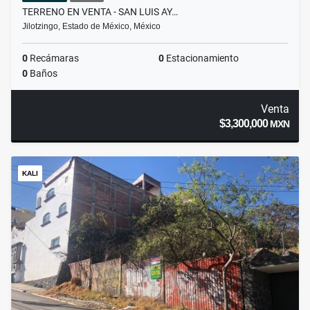
TERRENO EN VENTA - SAN LUIS AY…
Jilotzingo, Estado de México, México
0
Recámaras
0
Estacionamiento
0
Baños
Venta
$3,300,000
MXN
KALI