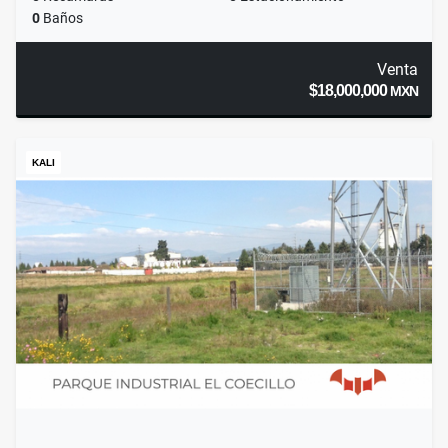
0
Baños
Venta
$18,000,000
MXN
KALI